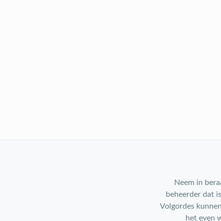
Neem in beraa
beheerder dat i
Volgordes kunnen 
het even w