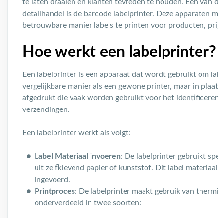
te laten draaien en klanten tevreden te houden. Een van
detailhandel is de barcode labelprinter. Deze apparaten 
betrouwbare manier labels te printen voor producten, prij
Hoe werkt een labelprinter
Een labelprinter is een apparaat dat wordt gebruikt om la
vergelijkbare manier als een gewone printer, maar in plaa
afgedrukt die vaak worden gebruikt voor het identificere
verzendingen.
Een labelprinter werkt als volgt:
Label Materiaal invoeren
: De labelprinter gebruikt sp
uit zelfklevend papier of kunststof. Dit label materiaa
ingevoerd.
Printproces
: De labelprinter maakt gebruik van ther
onderverdeeld in twee soorten: