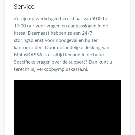
Service
Ze zijn op werkdagen bereikbaar van 9:00 tot
17:00 uur voor vragen en aanpassingen in de
kassa. Daarnaast hebben ze een 24/7
storingsdienst voor noodgevallen buiten
kantoortijden. Door de landelijke dekking van
MplusKASSA is er altijd iemand in de buurt.
Specifieke vragen over de support? Dan kunt u
terecht bij verkoop@mpluskassa.nl.