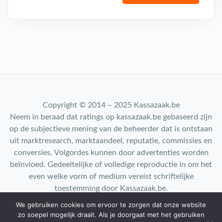
Copyright © 2014 – 2025 Kassazaak.be
Neem in beraad dat ratings op kassazaak.be gebaseerd zijn
op de subjectieve mening van de beheerder dat is ontstaan
uit marktresearch, marktaandeel, reputatie, commissies en
conversies. Volgordes kunnen door advertenties worden
beïnvloed. Gedeeltelijke of volledige reproductie in om het
even welke vorm of medium vereist schriftelijke
toestemming door Kassazaak.be.
We gebruiken cookies om ervoor te zorgen dat onze website
Contact: info@kassazaak.nl
zo soepel mogelijk draait. Als je doorgaat met het gebruiken