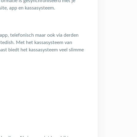
formatie is gesynchroniseerd met je
site, app en kassasysteem.
lapp, telefonisch maar ook via derden
itedish. Met het kassasysteem van
naast biedt het kassasysteem veel slimme