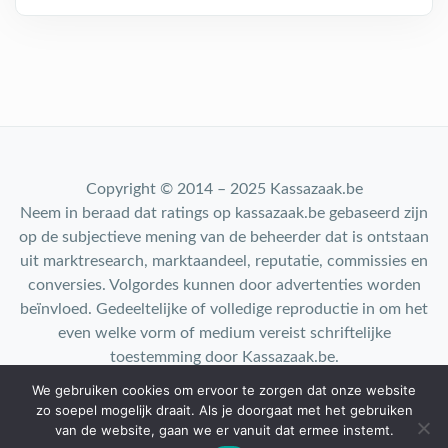
Copyright © 2014 – 2025 Kassazaak.be
Neem in beraad dat ratings op kassazaak.be gebaseerd zijn
op de subjectieve mening van de beheerder dat is ontstaan
uit marktresearch, marktaandeel, reputatie, commissies en
conversies. Volgordes kunnen door advertenties worden
beïnvloed. Gedeeltelijke of volledige reproductie in om het
even welke vorm of medium vereist schriftelijke
toestemming door Kassazaak.be.
We gebruiken cookies om ervoor te zorgen dat onze website
Contact: info@kassazaak.nl
zo soepel mogelijk draait. Als je doorgaat met het gebruiken
Top 10 |
Privacy Policy
van de website, gaan we er vanuit dat ermee instemt.